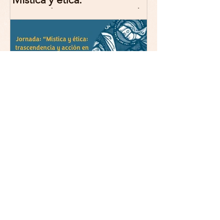
trascendencia y acción en la
experiencia religiosa.
Jornada y presentación del
libro: 8 de junio (lunes),
Comillas (Madrid) 19horas
Jornada: “Mística y ética:
trascendencia y acción en la
experiencia religiosa”