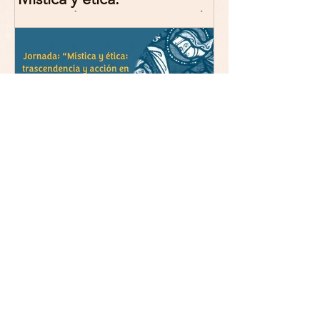
trascendencia y acción en la
experiencia religiosa.
Jornada y presentación del
libro: 8 de junio (lunes),
Comillas (Madrid) 19horas
Jornada: “Mística y ética:
trascendencia y acción en la
experiencia religiosa”