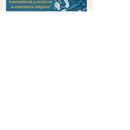
libro: 8 de junio (lunes),
Comillas (Madrid) 19horas
Jornada: “Mística y ética:
trascendencia y acción en la
experiencia religiosa”
La asociación Mulleres