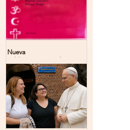
Nueva
publicación: De/colonizing
Theologies. Glocal Histories,
Contemporary Challenges,
Theoretical Reflections