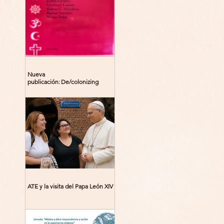
Nueva
publicación: De/colonizing
Theologies. Glocal Histories,
Contemporary Challenges,
Theoretical Reflections
ATE y la visita del Papa León XIV