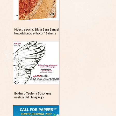
Nuestra socia, Silvia Bara Bancel,
ha publicado el libro: "Saber a
Dios. Beguinas, maestras y
místicas en la Edad Media"
Eckhart, Tauler y Suso: una
mística del desapego