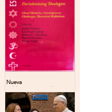
Nueva
publicación: De/colonizing
Theologies. Glocal Histories,
Contemporary Challenges,
Theoretical Reflections