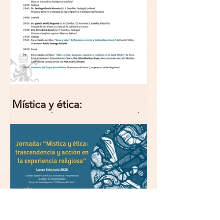
Mística y ética:
trascendencia y acción en la
experiencia religiosa.
Jornada y presentación del
libro: 8 de junio (lunes),
Comillas (Madrid) 19horas