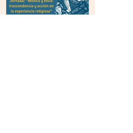
Jornada y presentación del
libro: 8 de junio (lunes),
Comillas (Madrid) 19horas
Jornada: “Mística y ética:
trascendencia y acción en la
experiencia religiosa”
La asociación Mulleres