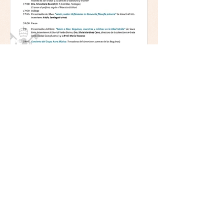
Mística y ética:
trascendencia y acción en la
experiencia religiosa.
Jornada y presentación del
libro: 8 de junio (lunes),
Comillas (Madrid) 19horas
Jornada: “Mística y ética:
trascendencia y acción en la