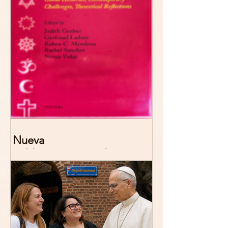
Nueva
publicación: De/colonizing
Theologies. Glocal Histories,
Contemporary Challenges,
Theoretical Reflections