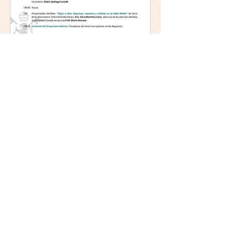
Mística y ética:
trascendencia y acción en la
experiencia religiosa.
Jornada y presentación del
libro: 8 de junio (lunes),
Comillas (Madrid) 19horas
Jornada: “Mística y ética:
trascendencia y acción en la
experiencia religiosa”