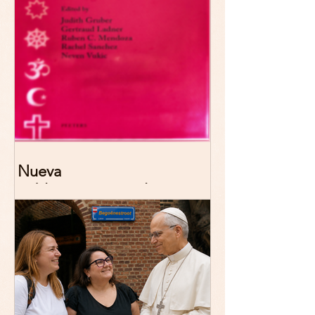
Nueva
publicación: De/colonizing
Theologies. Glocal Histories,
Contemporary Challenges,
Theoretical Reflections