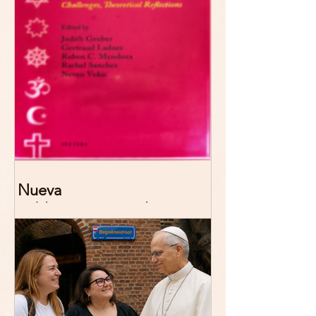
Nueva
publicación: De/colonizing
Theologies. Glocal Histories,
Contemporary Challenges,
Theoretical Reflections