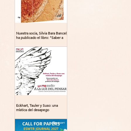
Nuestra socia, Silvia Bara Bancel,
ha publicado el libro: "Saber a
Dios. Beguinas, maestras y
místicas en la Edad Media"
Eckhart, Tauler y Suso: una
mística del desapego