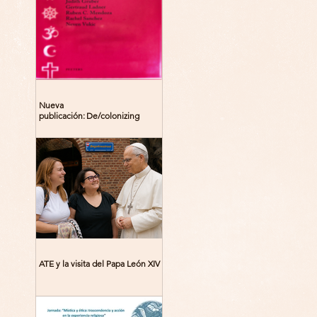
Nueva
publicación: De/colonizing
Theologies. Glocal Histories,
Contemporary Challenges,
Theoretical Reflections
ATE y la visita del Papa León XIV