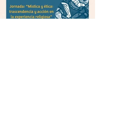
Jornada y presentación del
libro: 8 de junio (lunes),
Comillas (Madrid) 19horas
Jornada: “Mística y ética:
trascendencia y acción en la
experiencia religiosa”