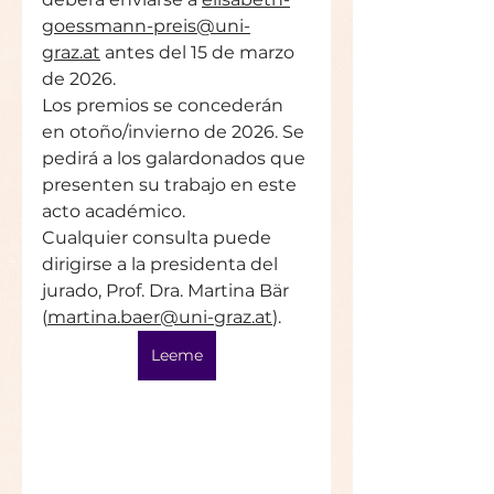
goessmann-preis@uni-
graz.at
 antes del 15 de marzo 
de 2026.
Los premios se concederán 
en otoño/invierno de 2026. Se 
pedirá a los galardonados que 
presenten su trabajo en este 
acto académico.
Cualquier consulta puede 
dirigirse a la presidenta del 
jurado, Prof. Dra. Martina Bär 
(
martina.baer@uni-graz.at
). 
Leeme