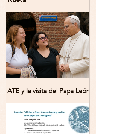
publicación: De/colonizing
Theologies. Glocal Histories,
Contemporary Challenges,
Theoretical Reflections
ATE y la visita del Papa León
XIV