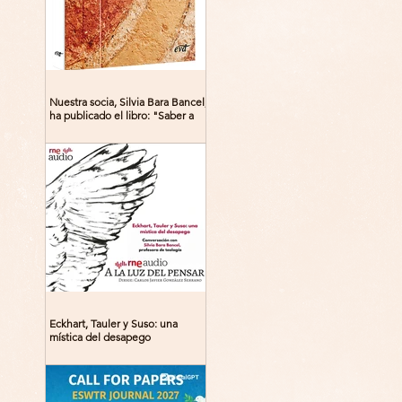
Nuestra socia, Silvia Bara Bancel,
ha publicado el libro: "Saber a
Dios. Beguinas, maestras y
místicas en la Edad Media"
Eckhart, Tauler y Suso: una
mística del desapego