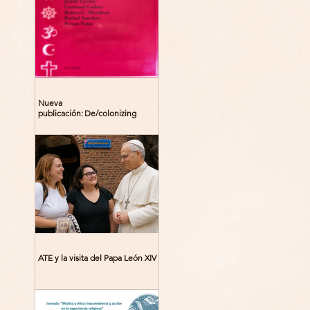
Nueva
publicación: De/colonizing
Theologies. Glocal Histories,
Contemporary Challenges,
Theoretical Reflections
ATE y la visita del Papa León XIV