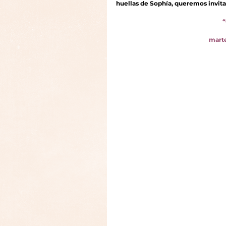
huellas de Sophía, queremos invitar
“
marte