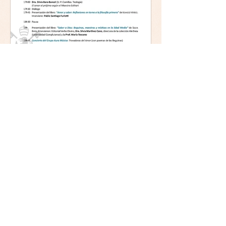
Mística y ética:
trascendencia y acción en la
experiencia religiosa.
Jornada y presentación del
libro: 8 de junio (lunes),
Comillas (Madrid) 19horas
Jornada: “Mística y ética:
trascendencia y acción en la