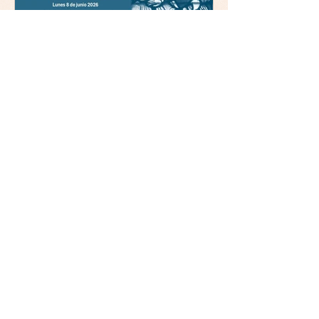
Comillas (Madrid) 19horas
Jornada: “Mística y ética:
trascendencia y acción en la
experiencia religiosa”
La asociación Mulleres
Cristiás Galegas Exeria