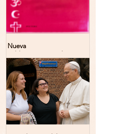
Nueva
publicación: De/colonizing
Theologies. Glocal Histories,
Contemporary Challenges,
Theoretical Reflections