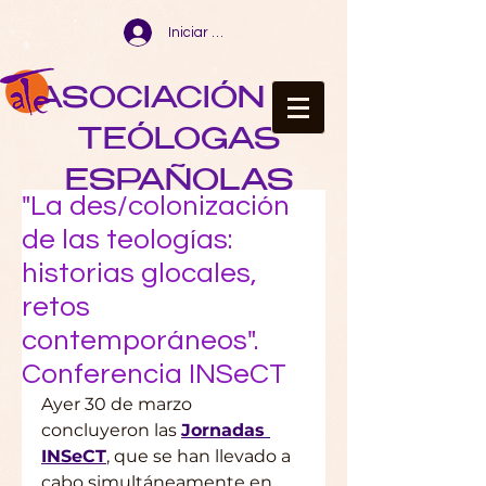
Iniciar sesión
ASOCIACIÓN DE
TEÓLOGAS
ESPAÑOLAS
"La des/colonización
de las teologías:
historias glocales,
retos
contemporáneos".
Conferencia INSeCT
Ayer 30 de marzo 
concluyeron las 
Jornadas 
INSeCT
, que se han llevado a 
cabo simultáneamente en 