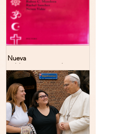
Nueva
publicación: De/colonizing
Theologies. Glocal Histories,
Contemporary Challenges,
Theoretical Reflections