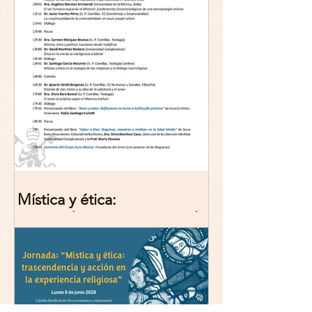
Mística y ética:
trascendencia y acción en la
experiencia religiosa.
Jornada y presentación del
libro: 8 de junio (lunes),
Comillas (Madrid) 19horas