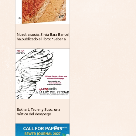
Nuestra socia, Silvia Bara Bancel,
ha publicado el libro: "Saber a
Dios. Beguinas, maestras y
místicas en la Edad Media"
Eckhart, Tauler y Suso: una
mística del desapego