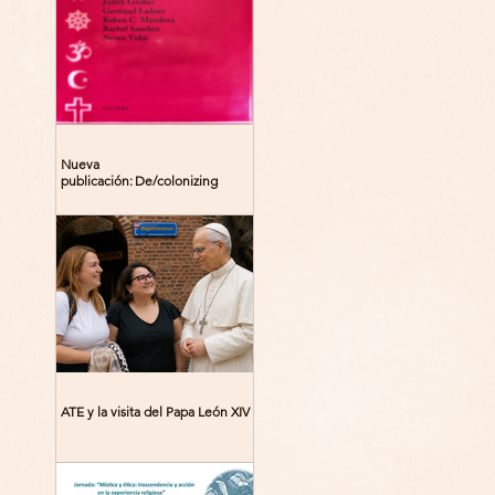
Nueva
publicación: De/colonizing
Theologies. Glocal Histories,
Contemporary Challenges,
Theoretical Reflections
ATE y la visita del Papa León XIV