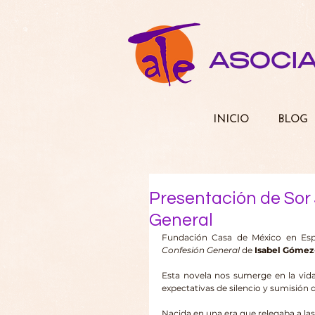
ASOCI
INICIO
BLOG
Presentación de Sor 
General
Fundación Casa de México en Espa
Confesión General
 de 
Isabel Góme
Esta novela nos sumerge en la vida 
expectativas de silencio y sumisión 
Nacida en una era que relegaba a las