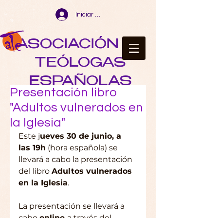
Iniciar sesión
ASOCIACIÓN DE
TEÓLOGAS
ESPAÑOLAS
Presentación libro
"Adultos vulnerados en
la Iglesia"
Este j
ueves 30 de junio, a 
las 19h
 (hora española) se 
llevará a cabo la presentación 
del libro 
Adultos vulnerados 
en la Iglesia
.
La presentación se llevará a 
cabo 
online 
a través del 