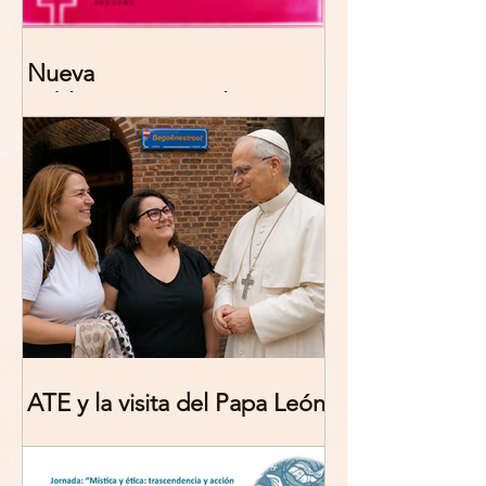
Nueva
publicación: De/colonizing
Theologies. Glocal Histories,
Contemporary Challenges,
Theoretical Reflections
ATE y la visita del Papa León
XIV