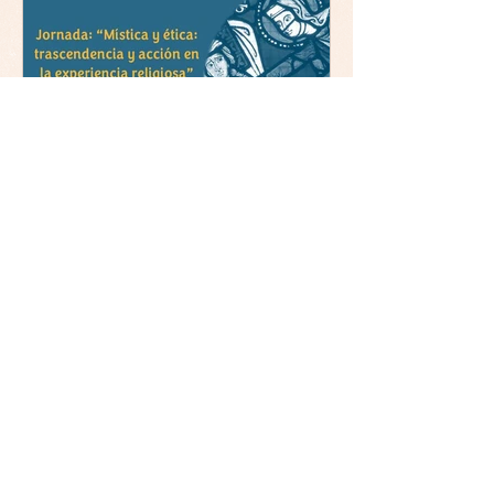
experiencia religiosa.
Jornada y presentación del
libro: 8 de junio (lunes),
Comillas (Madrid) 19horas
Jornada: “Mística y ética:
trascendencia y acción en la
experiencia religiosa”