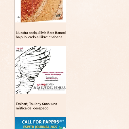
Nuestra socia, Silvia Bara Bancel,
ha publicado el libro: "Saber a
Dios. Beguinas, maestras y
místicas en la Edad Media"
Eckhart, Tauler y Suso: una
mística del desapego