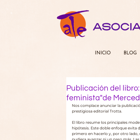
ASOCI
INICIO
BLOG
Publicación del libro
feminista"de Merced
Nos complace anunciar la publicació
prestigiosa editorial Trotta.
El libro resume los principales model
hipótesis. Este doble enfoque evita d
primero en hacerlo y, por otro lado,
pudiera avanzar ni un paso más. Las 