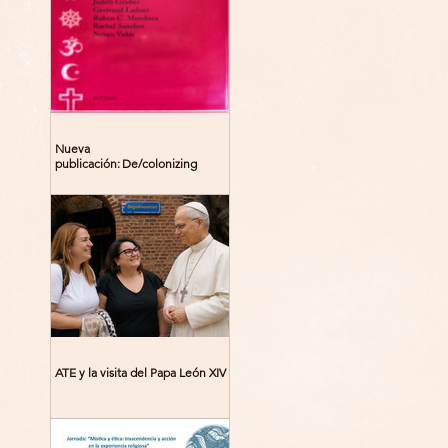
Nueva
publicación: De/colonizing
Theologies. Glocal Histories,
Contemporary Challenges,
Theoretical Reflections
ATE y la visita del Papa León XIV