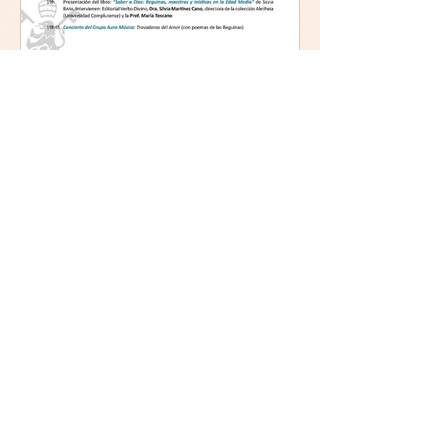
Mística y ética:
trascendencia y acción en la
experiencia religiosa.
Jornada y presentación del
libro: 8 de junio (lunes),
Comillas (Madrid) 19horas
Jornada: “Mística y ética:
trascendencia y acción en la
experiencia religiosa”