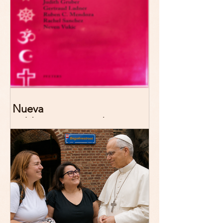
Nueva
publicación: De/colonizing
Theologies. Glocal Histories,
Contemporary Challenges,
Theoretical Reflections