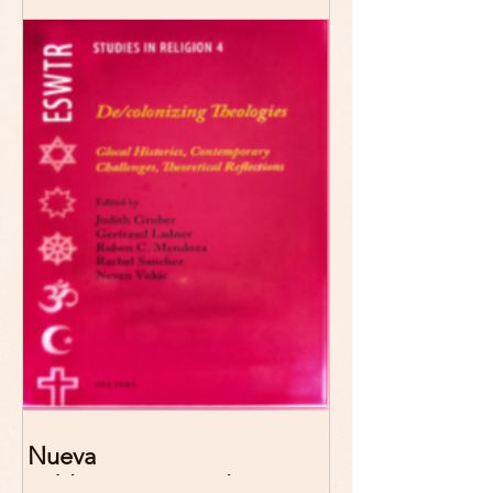
"Reescribir lo común.
Narrativas teológicas de
esperanza" 7-8 Noviembre
2026 Madrid
Nueva
publicación: De/colonizing