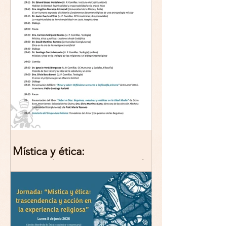
Mística y ética:
trascendencia y acción en la
experiencia religiosa.
Jornada y presentación del
libro: 8 de junio (lunes),
Comillas (Madrid) 19horas