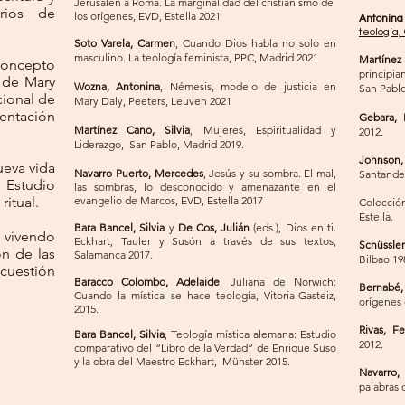
Jerusalén a Roma. La marginalidad del cristianismo de
rios de
los orígenes, EVD, Estella 2021
Antonin
teología,
Soto Varela, Carmen
, Cuando Dios habla no solo en
masculino. La teología feminista, PPC, Madrid 2021
Martínez
Concepto
principia
a de Mary
Wozna, Antonina
, Némesis, modelo de justicia en
San Pablo
cional de
Mary Daly, Peeters, Leuven 2021
esentación
Gebara, 
Martínez Cano, Silvia
, Mujeres, Espiritualidad y
2012.
Liderazgo, San Pablo, Madrid 2019.
Johnson,
ueva vida
Navarro Puerto, Mercedes
, Jesús y su sombra. El mal,
Santander
Estudio
las sombras, lo desconocido y amenazante en el
ritual.
evangelio de Marcos, EVD, Estella 2017
Colecci
Estella.
Bara Bancel, Silvia
y
De Cos, Julián
(eds.), Dios en ti.
vivendo
Eckhart, Tauler y Susón a través de sus textos,
Schüssler
ón de las
Salamanca 2017.
Bilbao 19
cuestión
Baracco Colombo, Adelaide
, Juliana de Norwich:
Bernabé, 
Cuando la mística se hace teología, Vitoria-Gasteiz,
orígenes d
2015.
Rivas, F
Bara Bancel, Silvia
, Teología mística alemana: Estudio
2012.
comparativo del “Libro de la Verdad” de Enrique Suso
y la obra del Maestro Eckhart, Münster 2015.
Navarro,
palabras 