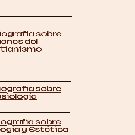
iografía sobre
genes del
stianismo
iografía sobre
esiología
iografía sobre
ogía y Estética