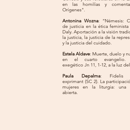
en las homilías y comenta
Orígenes".
Antonina Wozna
: “Némesis: 
de justicia en la ética feminist
Daly. Aportación a la visión tradi
la justicia, la justicia de la repr
y la justicia del cuidado.
Estela Aldave
: Muerte, duelo y n
en el cuarto evangelio. 
exegético Jn 11, 1-12, a la luz del 
Paula Depalma
: Fidelis 
exprimant (SC 2). La participaci
mujeres en la liturgia: una 
abierta.