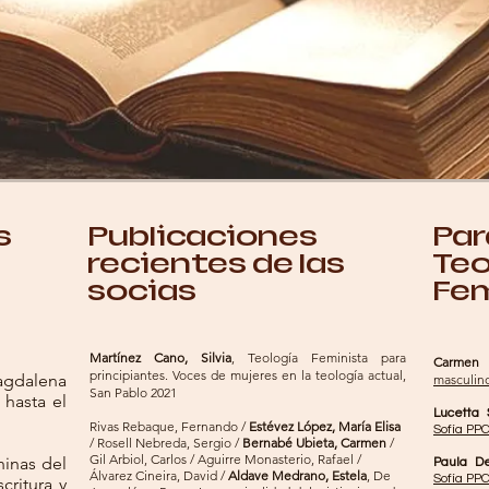
s
Publicaciones
Par
recientes de las
Teo
socias
Femi
Martínez Cano, Silvia
, Teología Feminista para
Carmen 
principiantes. Voces de mujeres en la teología actual,
Magdalena
masculino
San Pablo 2021
 hasta el
Lucetta 
Rivas Rebaque, Fernando /
Estévez López, María Elisa
Sofía PP
/ Rosell Nebreda, Sergio /
Bernabé Ubieta, Carmen
/
Gil Arbiol, Carlos / Aguirre Monasterio, Rafael /
ninas del
Paula D
Álvarez Cineira, David /
Aldave Medrano, Estela
, De
Sofía PP
critura y