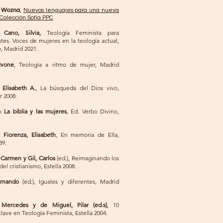
a Wozna
,
Nuevos lenguajes para una nueva
 Colección Sofía PPC
 Cano, Silvia,
Teología Feminista para
ntes. Voces de mujeres en la teología actual,
, Madrid 2021.
Ivone
, Teología a ritmo de mujer, Madrid
 Elisabeth A.
, La búsqueda del Dios vivo,
 2008.
ón
La biblia y las mujeres
, Ed. Verbo Divino,
 Fiorenza, Elisabeth
, En memoria de Ella,
89.
Carmen y Gil, Carlos
(ed.), Reimaginando los
el cristianismo, Estella 2008.
ernando
(ed.), Iguales y diferentes, Madrid
 Mercedes y de Miguel, Pilar (ed.s)
, 10
clave en Teología Feminista, Estella 2004.