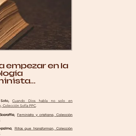
a empezar en la
logía
nista... ​
Soto,
Cuando Dios habla no solo en
, Colección Sofía PPC
.
Scaraffia
,
Feminista y cristiana, Colección
C
epalma
,
Ritos que transforman, Colección
C