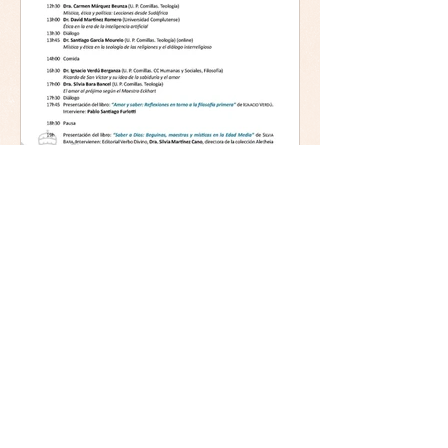
Mística y ética:
trascendencia y acción en la
experiencia religiosa.
Jornada y presentación del
libro: 8 de junio (lunes),
Comillas (Madrid) 19horas