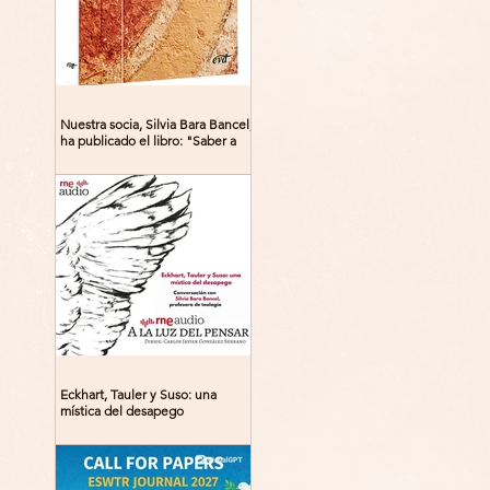
Nuestra socia, Silvia Bara Bancel,
ha publicado el libro: "Saber a
Dios. Beguinas, maestras y
místicas en la Edad Media"
Eckhart, Tauler y Suso: una
mística del desapego