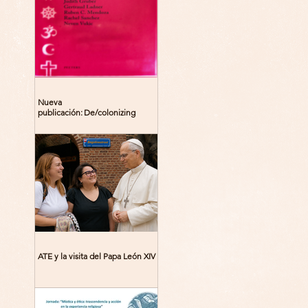
Nueva
publicación: De/colonizing
Theologies. Glocal Histories,
Contemporary Challenges,
Theoretical Reflections
ATE y la visita del Papa León XIV