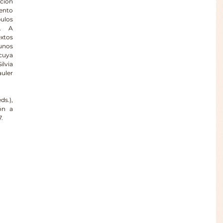
ción 
ento 
los 
. A 
tos 
unos 
cuya 
lvia 
uler 
s.), 
ón a 
7.