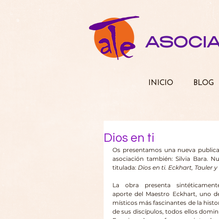
ASOCI
INICIO
BLOG
Dios en ti
Os presentamos una nueva publicaci
asociación también: Silvia Bara. N
titulada: 
Dios en ti. Eckhart, Tauler 
La obra presenta sintéticamente
aporte del Maestro Eckhart, uno de
místicos más fascinantes de la histori
de sus discípulos, todos ellos domini