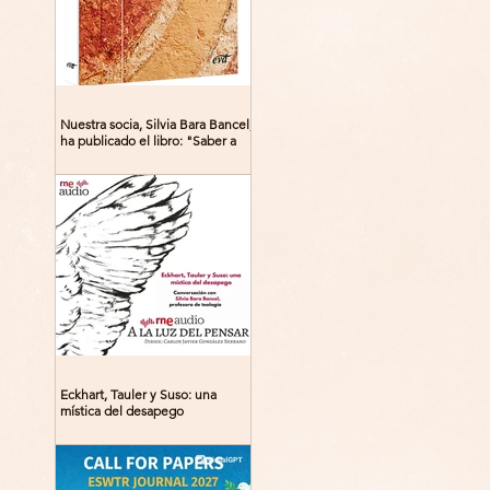
Nuestra socia, Silvia Bara Bancel,
ha publicado el libro: "Saber a
Dios. Beguinas, maestras y
místicas en la Edad Media"
Eckhart, Tauler y Suso: una
mística del desapego