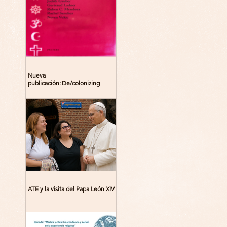
Nueva
publicación: De/colonizing
Theologies. Glocal Histories,
Contemporary Challenges,
Theoretical Reflections
ATE y la visita del Papa León XIV