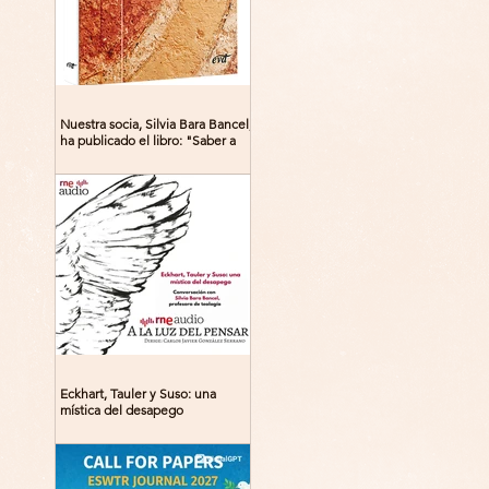
Nuestra socia, Silvia Bara Bancel,
ha publicado el libro: "Saber a
Dios. Beguinas, maestras y
místicas en la Edad Media"
Eckhart, Tauler y Suso: una
mística del desapego