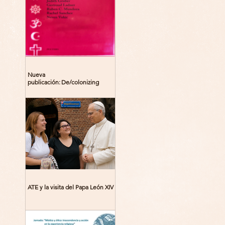
Nueva
publicación: De/colonizing
Theologies. Glocal Histories,
Contemporary Challenges,
Theoretical Reflections
ATE y la visita del Papa León XIV