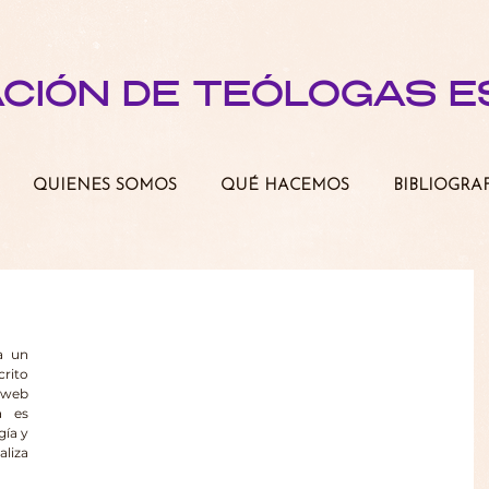
ACIÓN DE TEÓLOGAS 
QUIENES SOMOS
QUÉ HACEMOS
BIBLIOGRA
 un 
rito 
 web 
 es 
ía y 
liza 