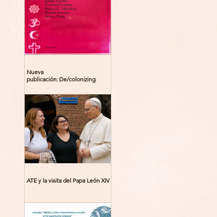
Nueva
publicación: De/colonizing
Theologies. Glocal Histories,
Contemporary Challenges,
Theoretical Reflections
ATE y la visita del Papa León XIV