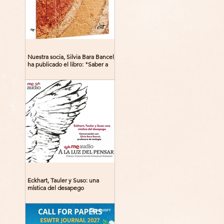
Nuestra socia, Silvia Bara Bancel,
ha publicado el libro: "Saber a
Dios. Beguinas, maestras y
místicas en la Edad Media"
Eckhart, Tauler y Suso: una
mística del desapego