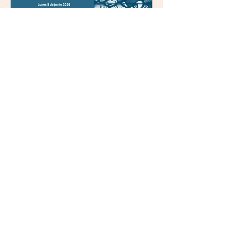
Comillas (Madrid) 19horas
Jornada: “Mística y ética:
trascendencia y acción en la
experiencia religiosa”
La asociación Mulleres
Cristiás Galegas Exeria