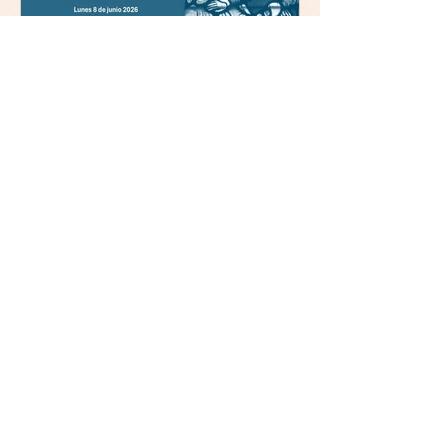
Comillas (Madrid) 19horas
Jornada: “Mística y ética:
trascendencia y acción en la
experiencia religiosa”
La asociación Mulleres
Cristiás Galegas Exeria