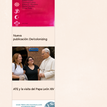
Nueva
publicación: De/colonizing
Theologies. Glocal Histories,
Contemporary Challenges,
Theoretical Reflections
ATE y la visita del Papa León XIV