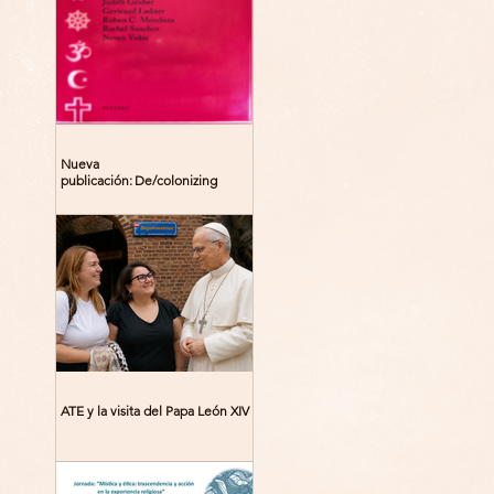
Nueva
publicación: De/colonizing
Theologies. Glocal Histories,
Contemporary Challenges,
Theoretical Reflections
ATE y la visita del Papa León XIV