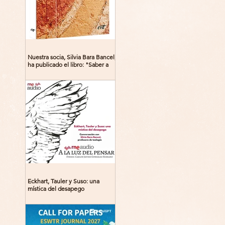
Nuestra socia, Silvia Bara Bancel,
ha publicado el libro: "Saber a
Dios. Beguinas, maestras y
místicas en la Edad Media"
Eckhart, Tauler y Suso: una
mística del desapego