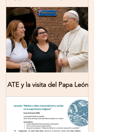
publicación: De/colonizing
Theologies. Glocal Histories,
Contemporary Challenges,
Theoretical Reflections
ATE y la visita del Papa León
XIV