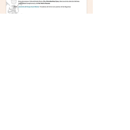
Mística y ética:
trascendencia y acción en la
experiencia religiosa.
Jornada y presentación del
libro: 8 de junio (lunes),
Comillas (Madrid) 19horas
Jornada: “Mística y ética:
trascendencia y acción en la
experiencia religiosa”