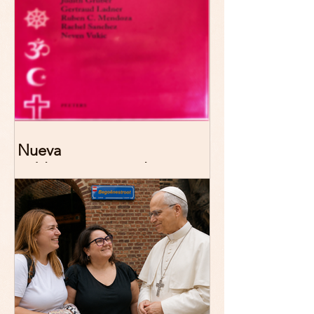
Nueva
publicación: De/colonizing
Theologies. Glocal Histories,
Contemporary Challenges,
Theoretical Reflections