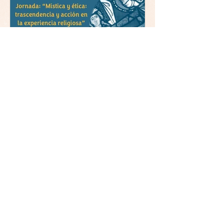
Jornada y presentación del
libro: 8 de junio (lunes),
Comillas (Madrid) 19horas
Jornada: “Mística y ética:
trascendencia y acción en la
experiencia religiosa”