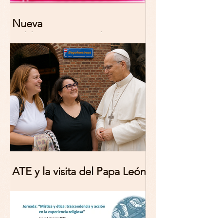
Nueva
publicación: De/colonizing
Theologies. Glocal Histories,
Contemporary Challenges,
Theoretical Reflections
ATE y la visita del Papa León
XIV