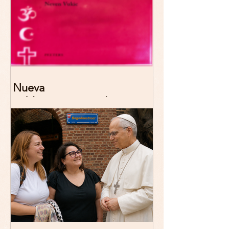
Nueva
publicación: De/colonizing
Theologies. Glocal Histories,
Contemporary Challenges,
Theoretical Reflections