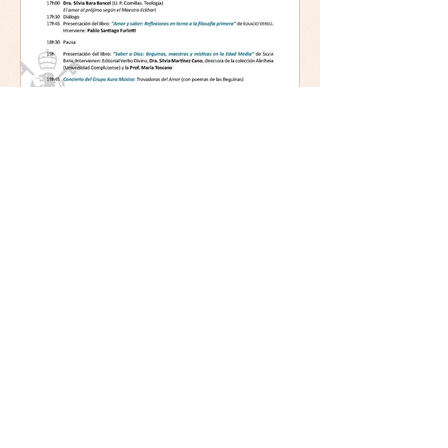
Mística y ética:
trascendencia y acción en la
experiencia religiosa.
Jornada y presentación del
libro: 8 de junio (lunes),
Comillas (Madrid) 19horas
Jornada: “Mística y ética:
trascendencia y acción en la