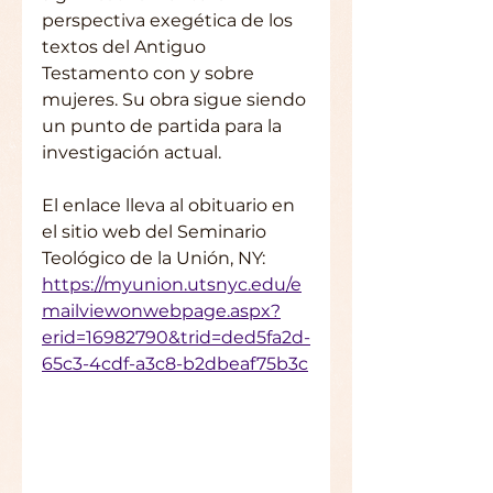
perspectiva exegética de los 
textos del Antiguo 
Testamento con y sobre 
mujeres. Su obra sigue siendo 
un punto de partida para la 
investigación actual.
El enlace lleva al obituario en 
el sitio web del Seminario 
Teológico de la Unión, NY: 
https://myunion.utsnyc.edu/e
mailviewonwebpage.aspx?
erid=16982790&trid=ded5fa2d-
65c3-4cdf-a3c8-b2dbeaf75b3c