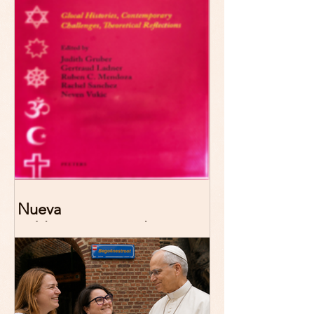
Nueva
publicación: De/colonizing
Theologies. Glocal Histories,
Contemporary Challenges,
Theoretical Reflections