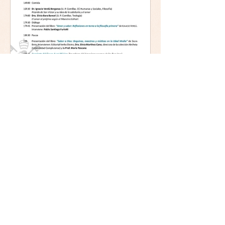
Mística y ética:
trascendencia y acción en la
experiencia religiosa.
Jornada y presentación del
libro: 8 de junio (lunes),
Comillas (Madrid) 19horas
Jornada: “Mística y ética: