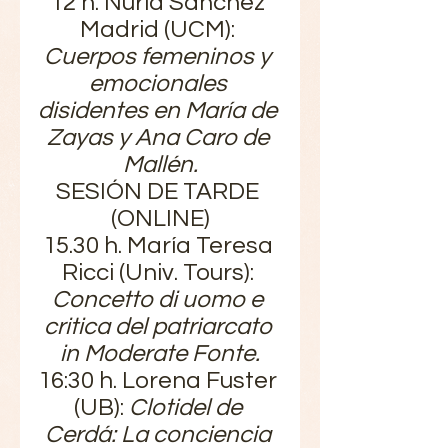
12 h. Nuria Sánchez 
Madrid (UCM): 
Cuerpos femeninos y 
emocionales 
disidentes en María de 
Zayas y Ana Caro de 
Mallén.
SESIÓN DE TARDE 
(ONLINE)
15.30 h. María Teresa 
Ricci (Univ. Tours): 
Concetto di uomo e 
critica del patriarcato 
in Moderate Fonte.
16:30 h. Lorena Fuster 
(UB): 
Clotidel de 
Cerdá: La conciencia 