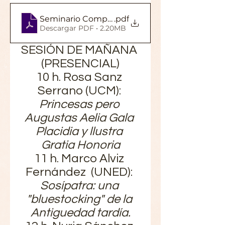
Seminario Complutense Permanente Mujeres_
.pdf
Descargar PDF • 2.20MB
SESIÓN DE MAÑANA 
(PRESENCIAL)
10 h. Rosa Sanz 
Serrano (UCM): 
Princesas pero 
Augustas Aelia Gala 
Placidia y llustra 
Gratia Honoria
11 h. Marco Alviz 
Fernández  (UNED): 
Sosípatra: una 
"bluestocking" de la 
Antiguedad tardía.