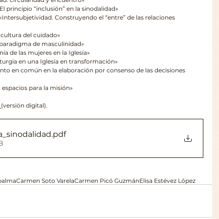
l principio “inclusión” en la sinodalidad»
ntersubjetividad. Construyendo el “entre” de las relaciones 
 cultura del cuidado»
o paradigma de masculinidad»
a de las mujeres en la Iglesia»
iturgia en una Iglesia en transformación»
iento en común en la elaboración por consenso de las decisiones 
espacios para la misión»
 
(versión digital).
a_sinodalidad
.pdf
B
palma
Carmen Soto Varela
Carmen Picó Guzmán
Elisa Estévez López