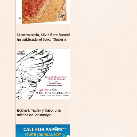
Nuestra socia, Silvia Bara Bancel,
ha publicado el libro: "Saber a
Dios. Beguinas, maestras y
místicas en la Edad Media"
Eckhart, Tauler y Suso: una
mística del desapego