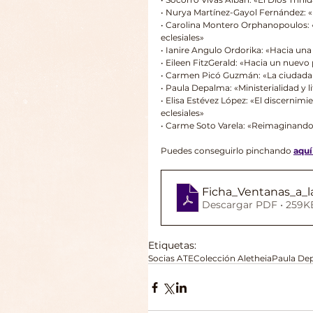
• Nurya Martínez-Gayol Fernández: «E
• Carolina Montero Orphanopoulos: «I
eclesiales»
• Ianire Angulo Ordorika: «Hacia una
• Eileen FitzGerald: «Hacia un nuev
• Carmen Picó Guzmán: «La ciudadaní
• Paula Depalma: «Ministerialidad y l
• Elisa Estévez López: «El discernim
eclesiales»
• Carme Soto Varela: «Reimaginando 
Puedes conseguirlo pinchando 
aquí
Ficha_Ventanas_a_l
Descargar PDF • 259K
Etiquetas:
Socias ATE
Colección Aletheia
Paula De