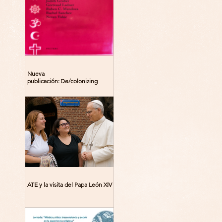
Nueva
publicación: De/colonizing
Theologies. Glocal Histories,
Contemporary Challenges,
Theoretical Reflections
ATE y la visita del Papa León XIV