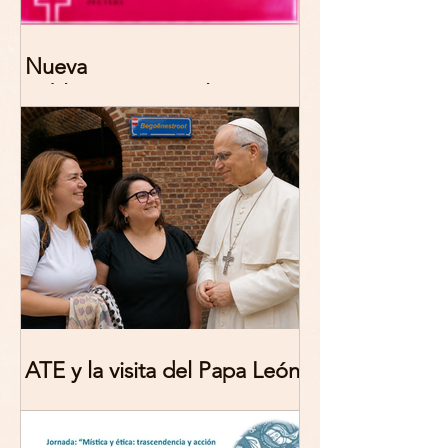
Nueva
publicación: De/colonizing
Theologies. Glocal Histories,
Contemporary Challenges,
Theoretical Reflections
ATE y la visita del Papa León
XIV