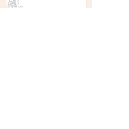
Mística y ética:
trascendencia y acción en la
experiencia religiosa.
Jornada y presentación del
libro: 8 de junio (lunes),
Comillas (Madrid) 19horas
Jornada: “Mística y ética:
trascendencia y acción en la
experiencia religiosa”