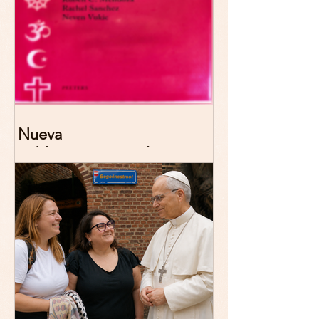
Nueva
publicación: De/colonizing
Theologies. Glocal Histories,
Contemporary Challenges,
Theoretical Reflections