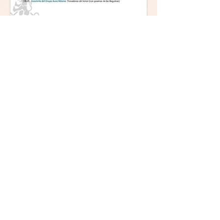
Mística y ética:
trascendencia y acción en la
experiencia religiosa.
Jornada y presentación del
libro: 8 de junio (lunes),
Comillas (Madrid) 19horas
Jornada: “Mística y ética:
trascendencia y acción en la
experiencia religiosa”