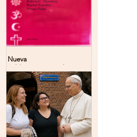
Nueva
publicación: De/colonizing
Theologies. Glocal Histories,
Contemporary Challenges,
Theoretical Reflections