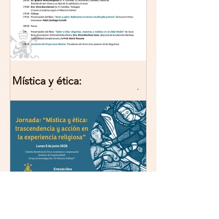
Mística y ética:
trascendencia y acción en la
experiencia religiosa.
Jornada y presentación del
libro: 8 de junio (lunes),
Comillas (Madrid) 19horas
Jornada: “Mística y ética:
trascendencia y acción en la