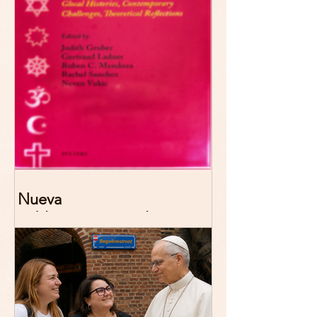
Nueva
publicación: De/colonizing
Theologies. Glocal Histories,
Contemporary Challenges,
Theoretical Reflections