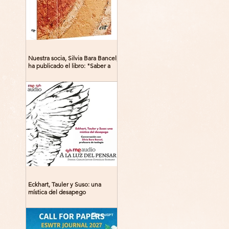
Nuestra socia, Silvia Bara Bancel,
ha publicado el libro: "Saber a
Dios. Beguinas, maestras y
místicas en la Edad Media"
Eckhart, Tauler y Suso: una
mística del desapego