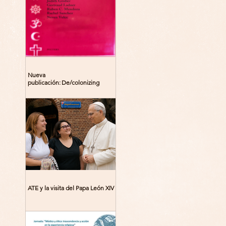
Nueva
publicación: De/colonizing
Theologies. Glocal Histories,
Contemporary Challenges,
Theoretical Reflections
ATE y la visita del Papa León XIV