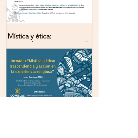
Mística y ética:
trascendencia y acción en la
experiencia religiosa.
Jornada y presentación del
libro: 8 de junio (lunes),
Comillas (Madrid) 19horas
Jornada: “Mística y ética:
trascendencia y acción en la
experiencia religiosa”