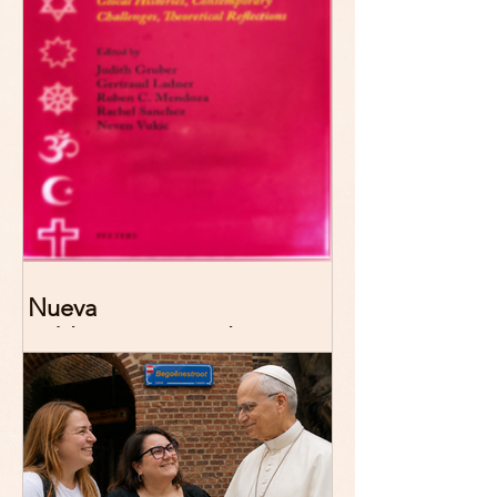
Nueva
publicación: De/colonizing
Theologies. Glocal Histories,
Contemporary Challenges,
Theoretical Reflections